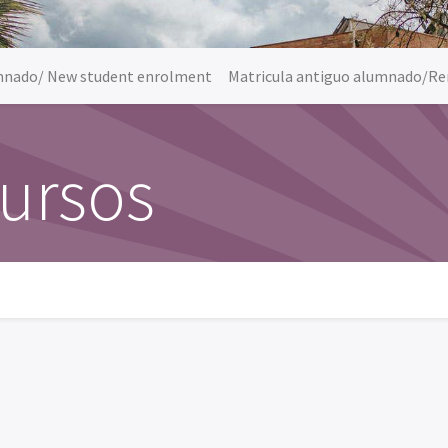
umnado/ New student enrolment
Matricula antiguo alumnado/Re
cursos